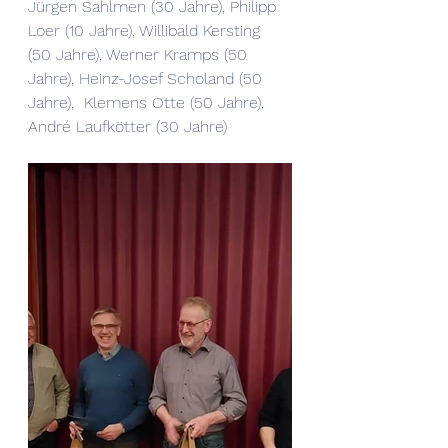
Jürgen Sahlmen (30 Jahre), Philipp 
Loer (10 Jahre), Willibald Kersting  
(50 Jahre), Werner Kramps (50 
Jahre), Heinz-Josef Scholand (50 
Jahre),  Klemens Otte (50 Jahre), 
André Laufkötter (30 Jahre)