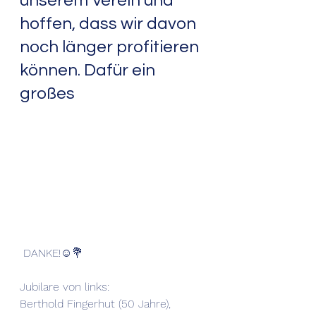
unserem Verein und  
hoffen, dass wir davon 
noch länger profitieren 
können. Dafür ein 
großes
 DANKE!☺️💐
Jubilare von links:
Berthold Fingerhut (50 Jahre),  