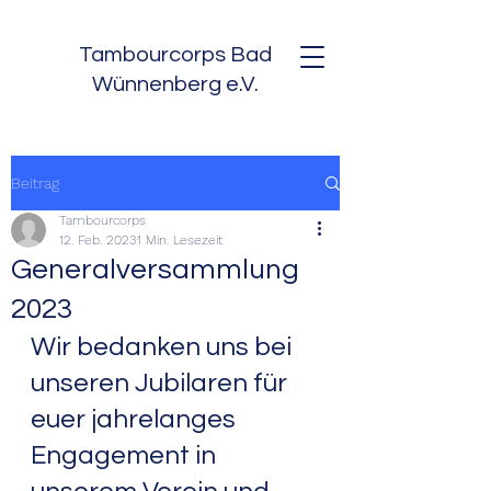
Tambourcorps Bad
Wünnenberg e.V.
Beitrag
Tambourcorps
12. Feb. 2023
1 Min. Lesezeit
Generalversammlung
2023
Wir bedanken uns bei 
unseren Jubilaren für 
euer jahrelanges 
Engagement in 